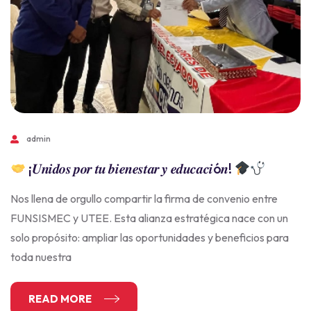
admin
¡𝑼𝒏𝒊𝒅𝒐𝒔 𝒑𝒐𝒓 𝒕𝒖 𝒃𝒊𝒆𝒏𝒆𝒔𝒕𝒂𝒓 𝒚 𝒆𝒅𝒖𝒄𝒂𝒄𝒊ó𝒏!
Nos llena de orgullo compartir la firma de convenio entre
FUNSISMEC y UTEE. Esta alianza estratégica nace con un
solo propósito: ampliar las oportunidades y beneficios para
toda nuestra
READ MORE