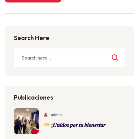
Search Here
Publicaciones
admin
¡𝑼𝒏𝒊𝒅𝒐𝒔 𝒑𝒐𝒓 𝒕𝒖 𝒃𝒊𝒆𝒏𝒆𝒔𝒕𝒂𝒓